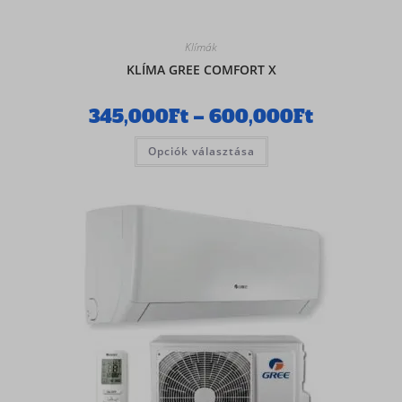
Klímák
KLÍMA GREE COMFORT X
345,000
Ft
–
600,000
Ft
Opciók választása