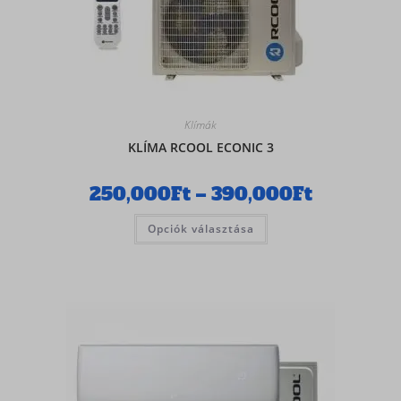
Klímák
KLÍMA RCOOL ECONIC 3
250,000
Ft
–
390,000
Ft
Opciók választása