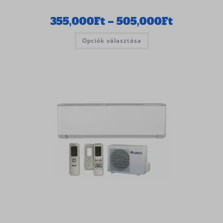
355,000
Ft
–
505,000
Ft
Opciók választása