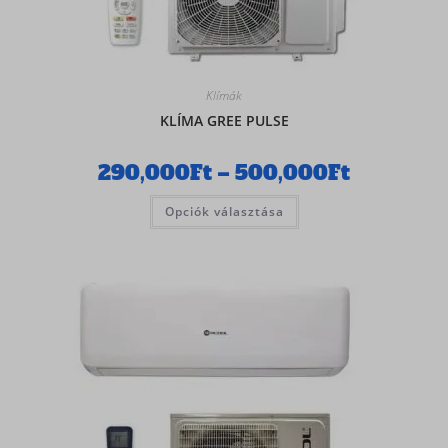
Klímák
KLÍMA GREE PULSE
290,000
Ft
–
500,000
Ft
Opciók választása