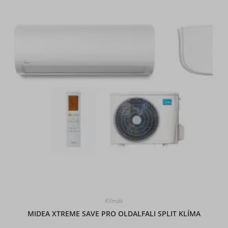
sbjs_current_add
sbjs_first
sbjs_first_add
sbjs_migrations
sbjs_session
sbjs_udata
Klímák
MIDEA XTREME SAVE PRO OLDALFALI SPLIT KLÍMA