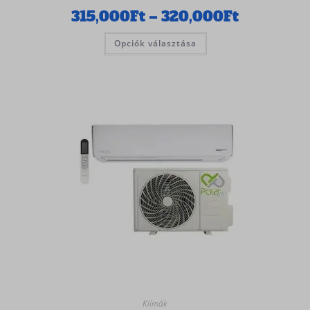
315,000
Ft
–
320,000
Ft
Opciók választása
Klímák