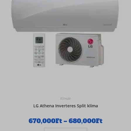
Klímák
LG Athena Inverteres Split klíma
670,000
Ft
–
680,000
Ft