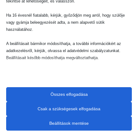
tekintse át lehetőségeit, és válasszon.
Klímák
Ha 16 évesnél fiatalabb, kérjük, győződjön meg arról, hogy szülője
LG WINNER OLDALFALI INVERTERES SPLIT KLÍMA
vagy gyámja beleegyezését adta, a nem alapvető sütik
használatához.
290,000
Ft
–
300,000
Ft
A beállításait bármikor módosíthatja, a további információkért az
Opciók választása
adatkezelésről, kérjük, olvassa el adatvédelmi szabályzatunkat.
Beállításait később módosíthatja megváltoztathatja.
Ne feledje, hogy ha bizonyos típusú sütik, vagy szolgáltatások
letiltása mellett dönt, az befolyásolhatja a webhely által nyújtott
élményét és az általunk kínált szolgáltatásokat.
Összes elfogadása
Alapvető
Csak a szükségesek elfogadása
Az alapvető sütik és szolgáltatások biztosítják az oldal megfelelő
működéséhez. Ezek a sütik és szolgáltatások a GDPR szerint nem
Beállítások mentése
igénylik a felhasználó hozzájárulását.
Részletek megjelenítése