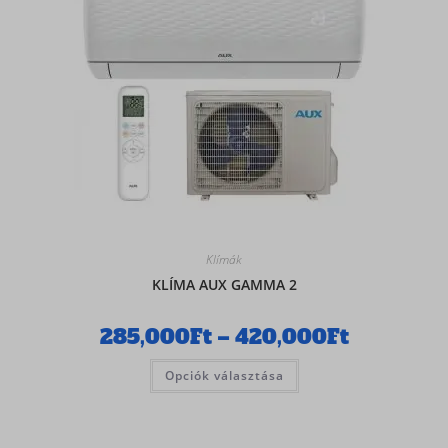
Klímák
KLÍMA AUX GAMMA 2
285,000
Ft
–
420,000
Ft
Opciók választása